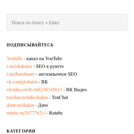
ПОДПИСЫВАЙТЕСЬ
Youtube
- канал на YouTube
t.me/shakinru
- SEO в рунете
t.me/burzhunet
- англоязычное SEO
vk.com/globator
- ВК
vkvideo.ru/@club238145611
- ВК Видео
tenchat.ru/mikeshakin
- TenChat
dzen.ru/shakin
- Дзен
rutube.ru/24777621/
- Rutube
КАТЕГОРИИ