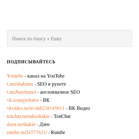
ПОДПИСЫВАЙТЕСЬ
Youtube
- канал на YouTube
t.me/shakinru
- SEO в рунете
t.me/burzhunet
- англоязычное SEO
vk.com/globator
- ВК
vkvideo.ru/@club238145611
- ВК Видео
tenchat.ru/mikeshakin
- TenChat
dzen.ru/shakin
- Дзен
rutube.ru/24777621/
- Rutube