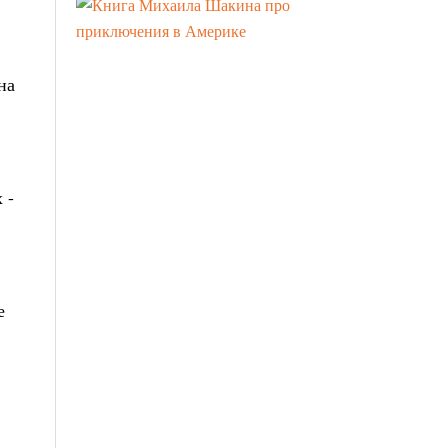
на
 -
е