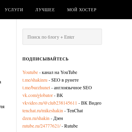
УСЛУГИ
ЛУЧШЕЕ
МОЙ ХОСТЕР
ПОДПИСЫВАЙТЕСЬ
Youtube
- канал на YouTube
t.me/shakinru
- SEO в рунете
а
t.me/burzhunet
- англоязычное SEO
vk.com/globator
- ВК
vkvideo.ru/@club238145611
- ВК Видео
ля
tenchat.ru/mikeshakin
- TenChat
dzen.ru/shakin
- Дзен
rutube.ru/24777621/
- Rutube