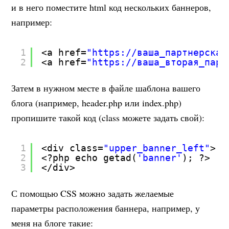
и в него поместите html код нескольких баннеров,
например:
1
<a href=
"
https://
ваша_партнерская
2
<a href=
"
https://
ваша_вторая_парт
Затем в нужном месте в файле шаблона вашего
блога (например, header.php или index.php)
пропишите такой код (class можете задать свой):
1
<div class=
"upper_banner_left"
>
2
<?php echo getad(
'banner'
); ?>
3
</div>
С помощью CSS можно задать желаемые
параметры расположения баннера, например, у
меня на блоге такие: