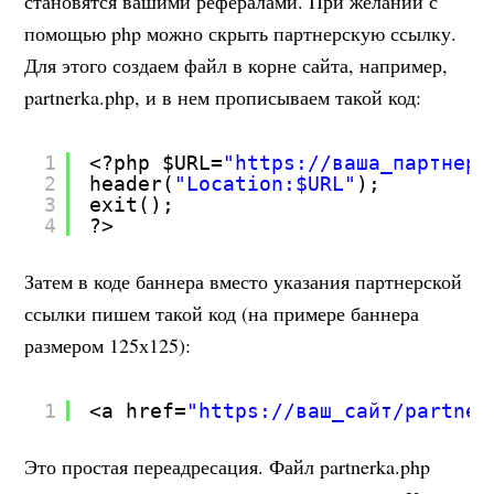
становятся вашими рефералами. При желании с
помощью php можно скрыть партнерскую ссылку.
Для этого создаем файл в корне сайта, например,
partnerka.php, и в нем прописываем такой код:
1
<?php $URL=
"
https://
ваша_партнерс
2
header(
"Location:$URL"
);
3
exit();
4
?>
Затем в коде баннера вместо указания партнерской
ссылки пишем такой код (на примере баннера
размером 125х125):
1
<a href=
"
https://
ваш_сайт/partner
Это простая переадресация. Файл partnerka.php