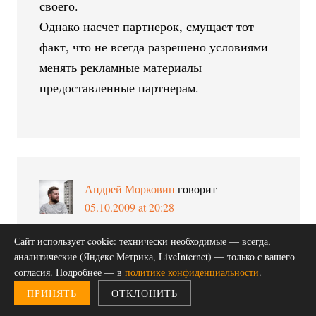
своего.
Однако насчет партнерок, смущает тот
факт, что не всегда разрешено условиями
менять рекламные материалы
предоставленные партнерам.
Андрей Морковин
говорит
05.10.2009 at 20:28
Сайт использует cookie: технически необходимые — всегда,
Михаил, спасибо за статью (дали тему для
аналитические (Яндекс Метрика, LiveInternet) — только с вашего
размышления) и спасибо за скрипт-
согласия. Подробнее — в
политике конфиденциальности
.
ротатор. Незаметно для себя в этом
ПРИНЯТЬ
ОТКЛОНИТЬ
коменте начал размышлять (прошу