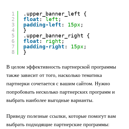
1
.upper_banner_left {
2
float
: 
left
;
3
padding-left
: 
15px
;
4
}
5
.upper_banner_right {
6
float
: 
right
;
7
padding-right
: 
15px
;
8
}
В целом эффективность партнерской программы
также зависит от того, насколько тематика
партнерки сочетается с вашим сайтом. Нужно
попробовать несколько партнерских программ и
выбрать наиболее выгодные варианты.
Приведу полезные ссылки, которые помогут вам
выбрать подходящие партнерские программы: