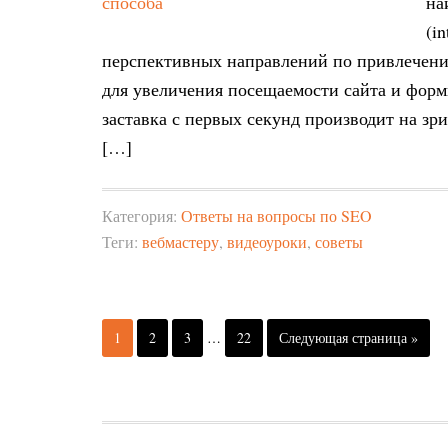
на
(i
перспективных направлений по привлечению
для увеличения посещаемости сайта и форм
заставка с первых секунд производит на зр
[…]
Категория:
Ответы на вопросы по SEO
Теги:
вебмастеру
,
видеоуроки
,
советы
1
2
3
…
22
Следующая страница »