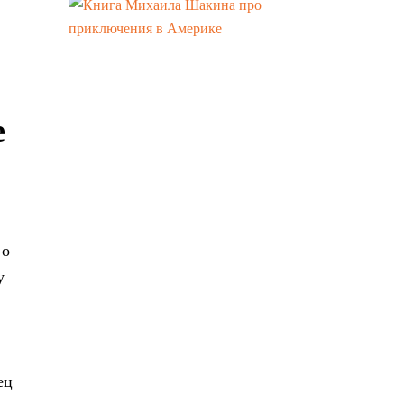
е
 о
у
ец