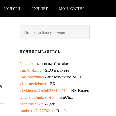
УСЛУГИ
ЛУЧШЕЕ
МОЙ ХОСТЕР
ПОДПИСЫВАЙТЕСЬ
Youtube
- канал на YouTube
t.me/shakinru
- SEO в рунете
t.me/burzhunet
- англоязычное SEO
vk.com/globator
- ВК
,
vkvideo.ru/@club238145611
- ВК Видео
tenchat.ru/mikeshakin
- TenChat
dzen.ru/shakin
- Дзен
rutube.ru/24777621/
- Rutube