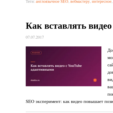
Теги:
англоязычное SEO
,
вебмастеру
,
интересное
Как вставлять виде
07.07.2017
До
мо
са
до
ви
ва
по
SEO эксперимент: как видео повышает пози