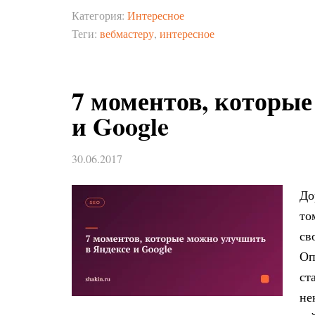
Категория:
Интересное
Теги:
вебмастеру
,
интересное
7 моментов, которые
и Google
30.06.2017
До
то
св
Оп
ст
не