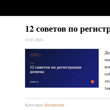
12 советов по регис
12.07.2018
До
по
во
со
эт
та
Категория:
Интересное