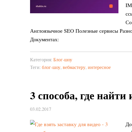
IM
сс
Со
Англоязычное SEO Полезные сервисы Разно
Документах:
Категория:
Блог-шоу
Теги:
блог-шоу
,
вебмастеру
,
интересное
3 способа, где найти
03.02.2017
До