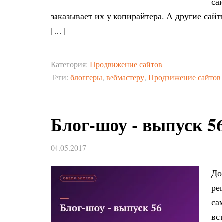
са
заказывает их у копирайтера. А другие сай
[…]
Категория:
Продвижение сайтов
Теги:
блоггеры
,
вебмастеру
,
Продвижение сайтов
Блог-шоу - выпуск 5
04.05.2017
До
ре
са
вс