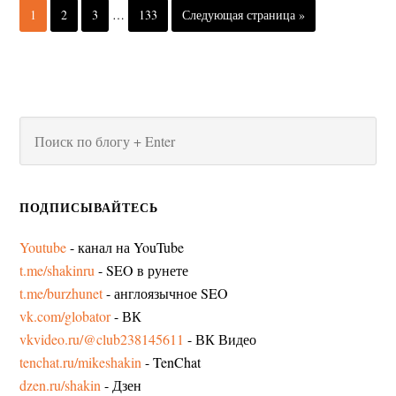
1
2
3
…
133
Следующая страница »
ПОДПИСЫВАЙТЕСЬ
Youtube
- канал на YouTube
t.me/shakinru
- SEO в рунете
t.me/burzhunet
- англоязычное SEO
vk.com/globator
- ВК
vkvideo.ru/@club238145611
- ВК Видео
tenchat.ru/mikeshakin
- TenChat
dzen.ru/shakin
- Дзен