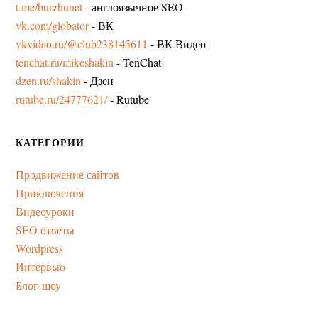
t.me/burzhunet
- англоязычное SEO
vk.com/globator
- ВК
vkvideo.ru/@club238145611
- ВК Видео
tenchat.ru/mikeshakin
- TenChat
dzen.ru/shakin
- Дзен
rutube.ru/24777621/
- Rutube
КАТЕГОРИИ
Продвижение сайтов
Приключения
Видеоуроки
SEO ответы
Wordpress
Интервью
Блог-шоу