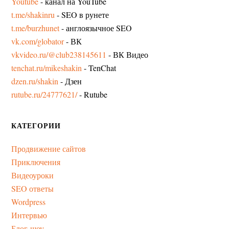
Youtube
- канал на YouTube
t.me/shakinru
- SEO в рунете
t.me/burzhunet
- англоязычное SEO
vk.com/globator
- ВК
vkvideo.ru/@club238145611
- ВК Видео
tenchat.ru/mikeshakin
- TenChat
dzen.ru/shakin
- Дзен
rutube.ru/24777621/
- Rutube
КАТЕГОРИИ
Продвижение сайтов
Приключения
Видеоуроки
SEO ответы
Wordpress
Интервью
Блог-шоу