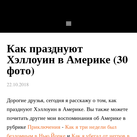
Как празднуют
Хэллоуин в Америке (30
фото)
22.10.2018
Дорогие друзья, сегодня я расскажу о том, как
празднуют Хэллоуин в Америке. Вы также можете
почитать другие мои воспоминания об Америке в
рубрике
Приключения
-
Как я три недели был
бездомным в Нью Йорке
и
Как я убегал от негров в