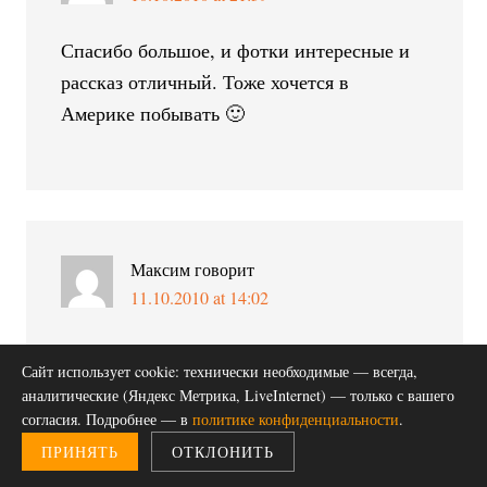
Спасибо большое, и фотки интересные и
рассказ отличный. Тоже хочется в
Америке побывать 🙂
Максим
говорит
11.10.2010 at 14:02
"..в скором времени планирую подробно
Сайт использует cookie: технически необходимые — всегда,
написать о том, почему я вернулся из
аналитические (Яндекс Метрика, LiveInternet) — только с вашего
Америки в Россию, прожив там 4 года, и о
согласия. Подробнее — в
политике конфиденциальности
.
том, где я был 11 сентября 2001 года."
ПРИНЯТЬ
ОТКЛОНИТЬ
Жду с нетерпением.