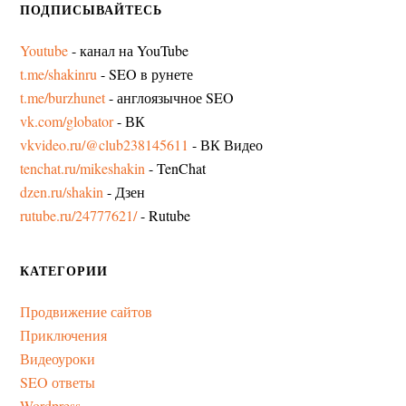
ПОДПИСЫВАЙТЕСЬ
Youtube
- канал на YouTube
t.me/shakinru
- SEO в рунете
t.me/burzhunet
- англоязычное SEO
vk.com/globator
- ВК
vkvideo.ru/@club238145611
- ВК Видео
tenchat.ru/mikeshakin
- TenChat
dzen.ru/shakin
- Дзен
rutube.ru/24777621/
- Rutube
КАТЕГОРИИ
Продвижение сайтов
Приключения
Видеоуроки
SEO ответы
Wordpress