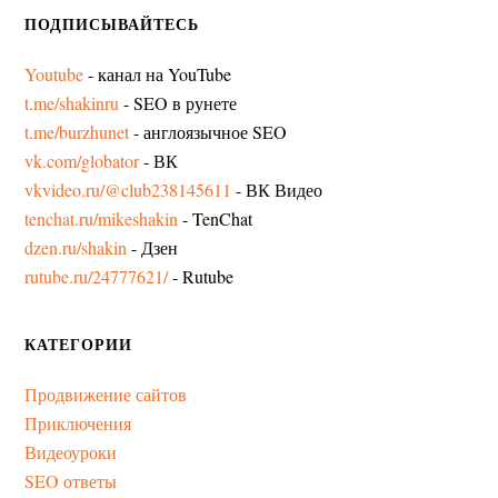
ПОДПИСЫВАЙТЕСЬ
Youtube
- канал на YouTube
t.me/shakinru
- SEO в рунете
t.me/burzhunet
- англоязычное SEO
vk.com/globator
- ВК
vkvideo.ru/@club238145611
- ВК Видео
tenchat.ru/mikeshakin
- TenChat
dzen.ru/shakin
- Дзен
rutube.ru/24777621/
- Rutube
КАТЕГОРИИ
Продвижение сайтов
Приключения
Видеоуроки
SEO ответы