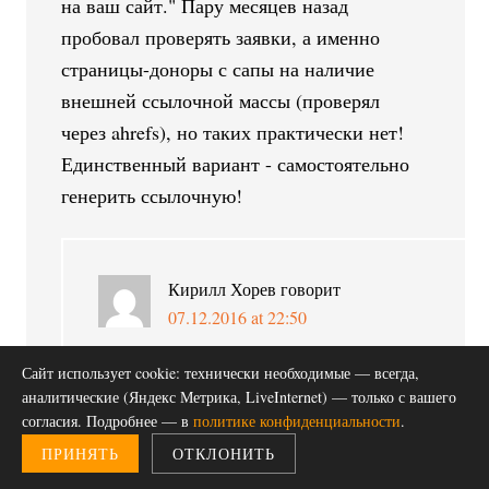
на ваш сайт." Пару месяцев назад
пробовал проверять заявки, а именно
страницы-доноры с сапы на наличие
внешней ссылочной массы (проверял
через ahrefs), но таких практически нет!
Единственный вариант - самостоятельно
генерить ссылочную!
Кирилл Хорев
говорит
07.12.2016 at 22:50
Тема всё еще актуальна? Работает?
Сайт использует cookie: технически необходимые — всегда,
аналитические (Яндекс Метрика, LiveInternet) — только с вашего
согласия. Подробнее — в
политике конфиденциальности
.
ПРИНЯТЬ
ОТКЛОНИТЬ
Михаил Шакин
говорит