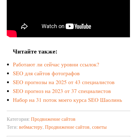
Читайте также:
Работают ли сейчас уровни ссылок?
SEO для сайтов фотографов
SEO прогнозы на 2025 от 43 специалистов
SEO прогноз на 2023 от 37 специалистов
Набор на 31 поток моего курса SEO Шаолинь
Категория:
Продвижение сайтов
Теги:
вебмастеру
,
Продвижение сайтов
,
советы