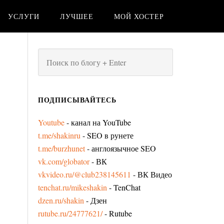
УСЛУГИ
ЛУЧШЕЕ
МОЙ ХОСТЕР
ПОДПИСЫВАЙТЕСЬ
Youtube
- канал на YouTube
t.me/shakinru
- SEO в рунете
t.me/burzhunet
- англоязычное SEO
vk.com/globator
- ВК
vkvideo.ru/@club238145611
- ВК Видео
tenchat.ru/mikeshakin
- TenChat
dzen.ru/shakin
- Дзен
rutube.ru/24777621/
- Rutube