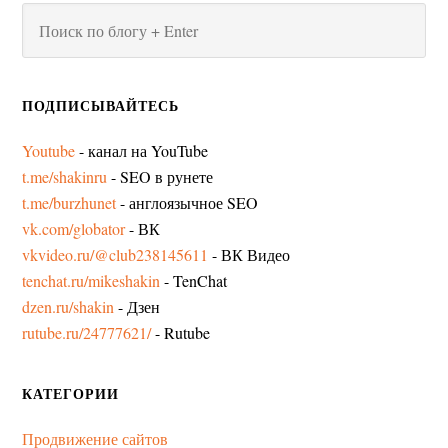
ПОДПИСЫВАЙТЕСЬ
Youtube
- канал на YouTube
t.me/shakinru
- SEO в рунете
t.me/burzhunet
- англоязычное SEO
vk.com/globator
- ВК
vkvideo.ru/@club238145611
- ВК Видео
tenchat.ru/mikeshakin
- TenChat
dzen.ru/shakin
- Дзен
rutube.ru/24777621/
- Rutube
КАТЕГОРИИ
Продвижение сайтов