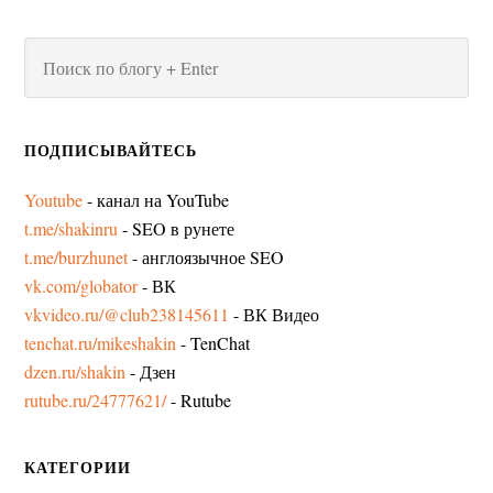
ПОДПИСЫВАЙТЕСЬ
Youtube
- канал на YouTube
t.me/shakinru
- SEO в рунете
t.me/burzhunet
- англоязычное SEO
vk.com/globator
- ВК
vkvideo.ru/@club238145611
- ВК Видео
tenchat.ru/mikeshakin
- TenChat
dzen.ru/shakin
- Дзен
rutube.ru/24777621/
- Rutube
КАТЕГОРИИ