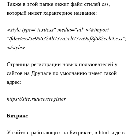
Также в этой папке лежит файл стилей css,
который имеет характерное название:
<style type="text/css" media="all">@import
"/
files
/css/5e966324b737a5eb777a9af8f682ceb9.css";
</style>
Страница регистрации новых пользователей у
сайтов на Друпале по умолчанию имеет такой
адрес:
https://site.ru/user/register
Битрикс
У сайтов, работающих на Битриксе, в html коде в