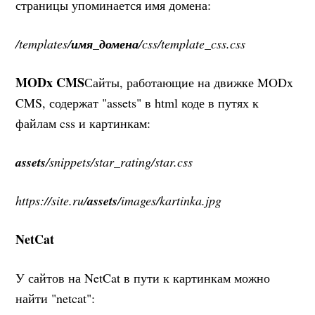
страницы упоминается имя домена:
/templates/
имя_домена
/css/template_css.css
MODx CMS
Сайты, работающие на движке MODx
CMS, содержат "assets" в html коде в путях к
файлам css и картинкам:
assets
/snippets/star_rating/star.css
https://site.ru/
assets
/images/kartinka.jpg
NetCat
У сайтов на NetCat в пути к картинкам можно
найти "netcat":