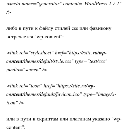
<meta name="generator" content="WordPress 2.7.1"
/>
либо в пути к файлу стилей css или фавикону
встречается "wp-content":
<link rel="stylesheet" href="https://site.ru/
wp-
content
/themes/defalt/style.css" type="text/css"
media="screen" />
<link rel="icon" href="https://site.ru/
wp-
content
/themes/default/favicon.ico" type="image/x-
icon" />
или в пути к скриптам или плагинам указано "wp-
content":