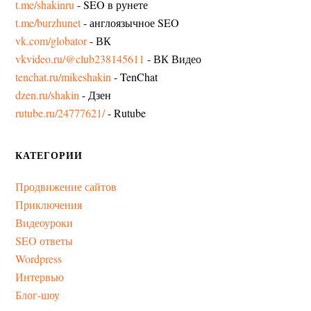
t.me/shakinru
- SEO в рунете
t.me/burzhunet
- англоязычное SEO
vk.com/globator
- ВК
vkvideo.ru/@club238145611
- ВК Видео
tenchat.ru/mikeshakin
- TenChat
dzen.ru/shakin
- Дзен
rutube.ru/24777621/
- Rutube
КАТЕГОРИИ
Продвижение сайтов
Приключения
Видеоуроки
SEO ответы
Wordpress
Интервью
Блог-шоу