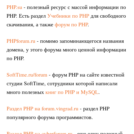
PHP.su
- полезный ресурс с массой информации по
PHP. Есть раздел
Учебники по PHP
для свободного
скачивания, а также
форум по PHP
.
PHPforum.ru
- помимо запоминающегося названия
домена, у этого форума много ценной информации
по PHP.
SoftTime.ru/forum
- форум PHP на сайте известной
студии SoftTime, сотрудники которой написали
много полезных
книг по PHP и MySQL
.
Раздел PHP на forum.vingrad.ru
- раздел PHP
популярного форума программистов.
Раздел PHP на cyberforum.ru
- еще один полезный