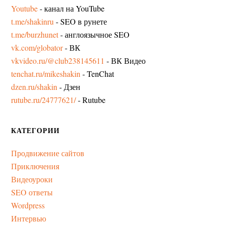
Youtube
- канал на YouTube
t.me/shakinru
- SEO в рунете
t.me/burzhunet
- англоязычное SEO
vk.com/globator
- ВК
vkvideo.ru/@club238145611
- ВК Видео
tenchat.ru/mikeshakin
- TenChat
dzen.ru/shakin
- Дзен
rutube.ru/24777621/
- Rutube
КАТЕГОРИИ
Продвижение сайтов
Приключения
Видеоуроки
SEO ответы
Wordpress
Интервью