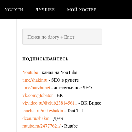
УСЛУГИ
ЛУЧШЕЕ
МОЙ ХОСТЕР
ПОДПИСЫВАЙТЕСЬ
Youtube
- канал на YouTube
t.me/shakinru
- SEO в рунете
t.me/burzhunet
- англоязычное SEO
vk.com/globator
- ВК
vkvideo.ru/@club238145611
- ВК Видео
tenchat.ru/mikeshakin
- TenChat
dzen.ru/shakin
- Дзен
rutube.ru/24777621/
- Rutube