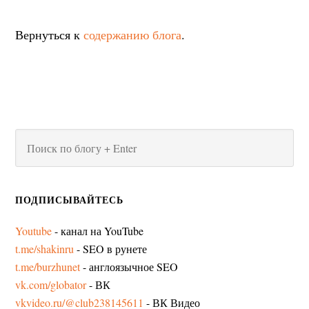
Вернуться к
содержанию блога
.
ПОДПИСЫВАЙТЕСЬ
Youtube
- канал на YouTube
t.me/shakinru
- SEO в рунете
t.me/burzhunet
- англоязычное SEO
vk.com/globator
- ВК
vkvideo.ru/@club238145611
- ВК Видео