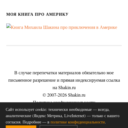
МОЯ КНИГА ПРО АМЕРИКУ
В случае перепечатки материалов обязательно мое
письменное разрешение и прямая индексируемая ссылка
на Shakin.ru
© 2007-2026 Shakin.ru
Политика конфиденциальности
Сайт использует cookie: технически необходимые — всегда,
Пользовательское соглашение
аналитические (Яндекс Метрика, LiveInternet) — только с вашего
Согласие на обработку персональных данных
согласия. Подробнее — в
политике конфиденциальности
.
Публичная оферта на оказание услуг