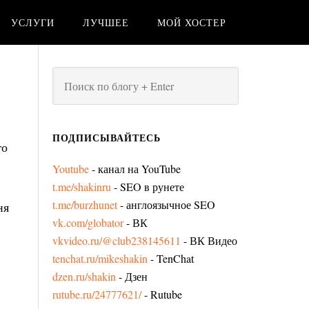
УСЛУГИ
ЛУЧШЕЕ
МОЙ ХОСТЕР
ПОДПИСЫВАЙТЕСЬ
го
Youtube
- канал на YouTube
t.me/shakinru
- SEO в рунете
t.me/burzhunet
- англоязычное SEO
ня
vk.com/globator
- ВК
vkvideo.ru/@club238145611
- ВК Видео
tenchat.ru/mikeshakin
- TenChat
dzen.ru/shakin
- Дзен
rutube.ru/24777621/
- Rutube