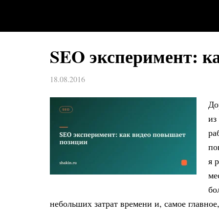
SEO эксперимент: к
18.08.2016
До
из
ра
по
я 
ме
бо
небольших затрат времени и, самое главное