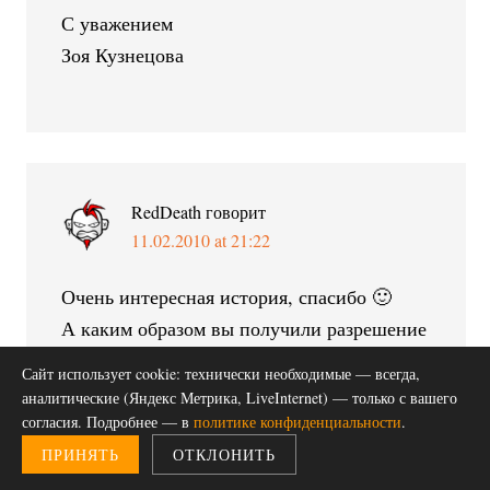
С уважением
Зоя Кузнецова
RedDeath
говорит
11.02.2010 at 21:22
Очень интересная история, спасибо 🙂
А каким образом вы получили разрешение
на работу и так далее?
Сайт использует cookie: технически необходимые — всегда,
аналитические (Яндекс Метрика, LiveInternet) — только с вашего
согласия. Подробнее — в
политике конфиденциальности
.
ПРИНЯТЬ
ОТКЛОНИТЬ