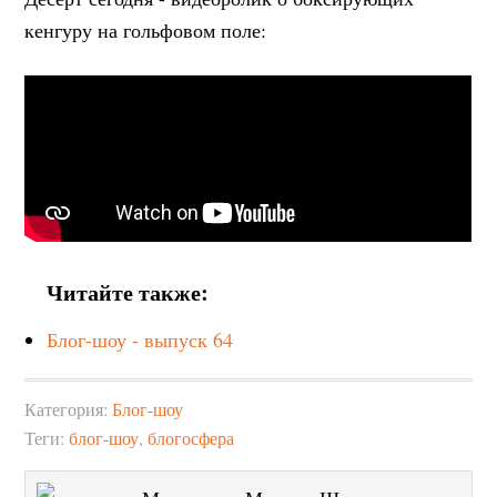
кенгуру на гольфовом поле:
Читайте также:
Блог-шоу - выпуск 64
Категория:
Блог-шоу
Теги:
блог-шоу
,
блогосфера