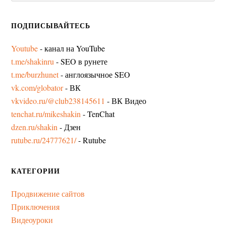
ПОДПИСЫВАЙТЕСЬ
Youtube
- канал на YouTube
t.me/shakinru
- SEO в рунете
t.me/burzhunet
- англоязычное SEO
vk.com/globator
- ВК
vkvideo.ru/@club238145611
- ВК Видео
tenchat.ru/mikeshakin
- TenChat
dzen.ru/shakin
- Дзен
rutube.ru/24777621/
- Rutube
КАТЕГОРИИ
Продвижение сайтов
Приключения
Видеоуроки