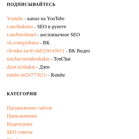
ПОДПИСЫВАЙТЕСЬ
Youtube
- канал на YouTube
t.me/shakinru
- SEO в рунете
t.me/burzhunet
- англоязычное SEO
vk.com/globator
- ВК
vkvideo.ru/@club238145611
- ВК Видео
tenchat.ru/mikeshakin
- TenChat
dzen.ru/shakin
- Дзен
rutube.ru/24777621/
- Rutube
КАТЕГОРИИ
Продвижение сайтов
Приключения
Видеоуроки
SEO ответы