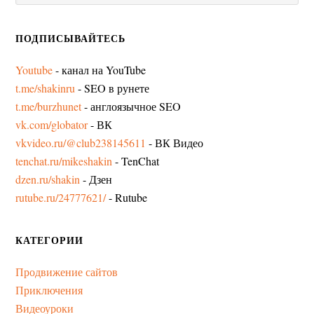
ПОДПИСЫВАЙТЕСЬ
Youtube
- канал на YouTube
t.me/shakinru
- SEO в рунете
t.me/burzhunet
- англоязычное SEO
vk.com/globator
- ВК
vkvideo.ru/@club238145611
- ВК Видео
tenchat.ru/mikeshakin
- TenChat
dzen.ru/shakin
- Дзен
rutube.ru/24777621/
- Rutube
КАТЕГОРИИ
Продвижение сайтов
Приключения
Видеоуроки