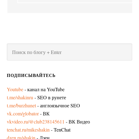
ПОДПИСЫВАЙТЕСЬ
Youtube
- канал на YouTube
t.me/shakinru
- SEO в рунете
t.me/burzhunet
- англоязычное SEO
vk.com/globator
- ВК
vkvideo.ru/@club238145611
- ВК Видео
tenchat.ru/mikeshakin
- TenChat
dzen.ru/shakin
- Дзен