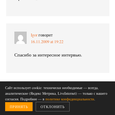
Igor
говорит
16.11.2009 at 19:22
Спасибо за интересное интервью.
Сайт использует cookie: технически необходимые — всегда,
ПРОФЕССОР
говорит
аналитические (Яндекс Метрика, LiveInternet) — только с вашего
16.11.2009 at 19:33
согласия. Подробнее — в
политике конфиденциальности
.
ПРИНЯТЬ
ОТКЛОНИТЬ
После первого вопроса, а точнее длинного