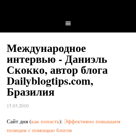
Международное
интервью - Даниэль
Скокко, автор блога
Dailyblogtips.com,
Бразилия
15.03.2010
Сайт дня (
как попасть
):
Эффективно повышаем
позиции с помощью блогов