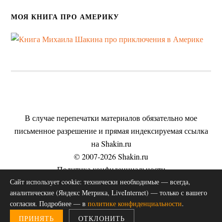
МОЯ КНИГА ПРО АМЕРИКУ
В случае перепечатки материалов обязательно мое
письменное разрешение и прямая индексируемая ссылка
на Shakin.ru
© 2007-2026 Shakin.ru
Политика конфиденциальности
Сайт использует cookie: технически необходимые — всегда,
Пользовательское соглашение
аналитические (Яндекс Метрика, LiveInternet) — только с вашего
Согласие на обработку персональных данных
согласия. Подробнее — в
политике конфиденциальности
.
Публичная оферта на оказание услуг
ПРИНЯТЬ
ОТКЛОНИТЬ