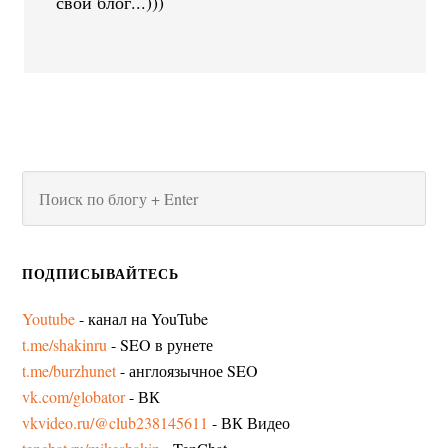
свой блог...)))
ПОДПИСЫВАЙТЕСЬ
Youtube
- канал на YouTube
t.me/shakinru
- SEO в рунете
t.me/burzhunet
- англоязычное SEO
vk.com/globator
- ВК
vkvideo.ru/@club238145611
- ВК Видео