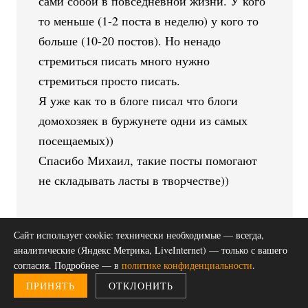
сами собой в повседневной жизни. У кого
то меньше (1-2 поста в неделю) у кого то
больше (10-20 постов). Но ненадо
стремиться писать много нужно
стремиться просто писать.
Я уже как то в блоге писал что блоги
домохозяек в буржунете одни из самых
посещаемых))
Спасибо Михаил, такие посты помогают
не складывать ласты в творчестве))
Сайт использует cookie: технически необходимые — всегда,
аналитические (Яндекс Метрика, LiveInternet) — только с вашего
согласия. Подробнее — в
политике конфиденциальности
.
Виктор
говорит
ПРИНЯТЬ
ОТКЛОНИТЬ
10.06.2010 at 01:41