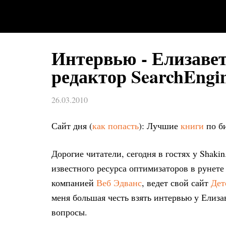
Интервью - Елизавет
редактор SearchEngin
26.03.2010
Сайт дня (
как попасть
): Лучшие
книги
по б
Дорогие читатели, сегодня в гостях у Shaki
известного ресурса оптимизаторов в рунет
компанией
Веб Эдванс
, ведет свой сайт
Дет
меня большая честь взять интервью у Елизав
вопросы.