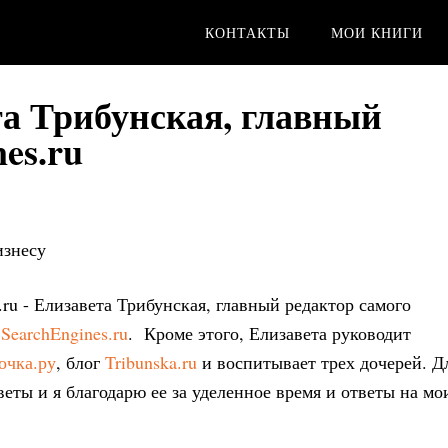
КОНТАКТЫ
МОИ КНИГИ
а Трибунская, главный
es.ru
изнесу
n.ru - Елизавета Трибунская, главный редактор самого
е
SearchEngines.ru
. Кроме этого, Елизавета руководит
очка.ру
, блог
Tribunska.ru
и воспитывает трех дочерей. Д
еты и я благодарю ее за уделенное время и ответы на мо