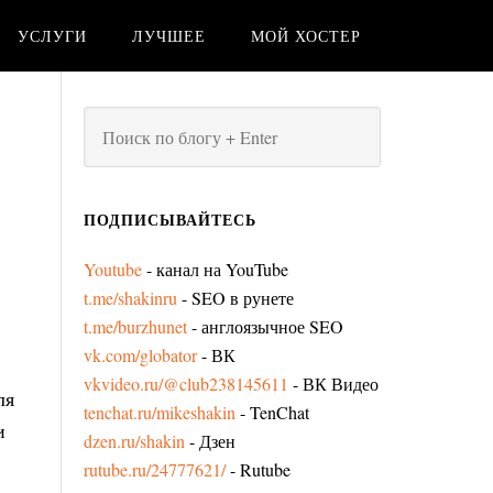
УСЛУГИ
ЛУЧШЕЕ
МОЙ ХОСТЕР
ПОДПИСЫВАЙТЕСЬ
Youtube
- канал на YouTube
t.me/shakinru
- SEO в рунете
t.me/burzhunet
- англоязычное SEO
vk.com/globator
- ВК
vkvideo.ru/@club238145611
- ВК Видео
ля
tenchat.ru/mikeshakin
- TenChat
и
dzen.ru/shakin
- Дзен
rutube.ru/24777621/
- Rutube