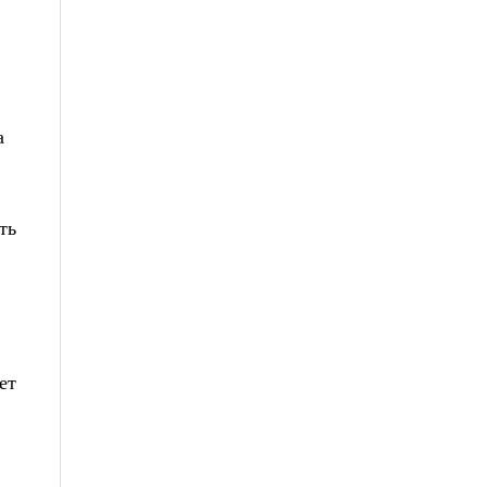
а
ть
ет