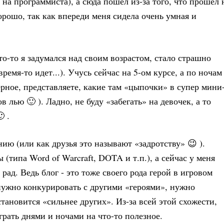
л на программиста), а сюда пошел из-за того, что прошел 
орошо, так как впереди меня сидела очень умная и
то-то я задумался над своим возрастом, стало страшно
время-то идет...). Учусь сейчас на 5-ом курсе, а по ночам
рное, представляете, какие там «цыпочки» в супер мини
 лью 🙂 ). Ладно, не буду «забегать» на девочек, а то
 .
ию (или как друзья это называют «задротству» 😉 ).
(типа Word of Warcraft, DOTA и т.п.), а сейчас у меня
рад. Ведь блог - это тоже своего рода герой в игровом
 нужно конкурировать с другими «героями», нужно
тановится «сильнее других». Из-за всей этой схожести,
грать днями и ночами на что-то полезное.