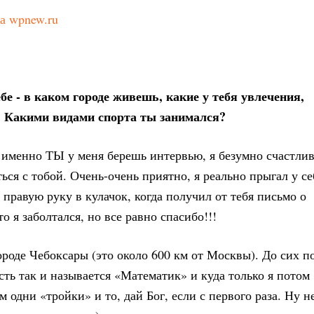
бе - в каком городе живешь, какие у тебя увлечения,
ю? Какими видами спорта ты занимался?
 именно ТЫ у меня берешь интервью, я безумно счастлив
ься с тобой. Очень-очень приятно, я реально прыгал у се
 правую руку в кулачок, когда получил от тебя письмо о
о я заболтался, но все равно спасибо!!!
ороде Чебоксары (это около 600 км от Москвы). До сих п
сть так и называется «Математик» и куда только я потом
м одни «тройки» и то, дай Бог, если с первого раза. Ну н