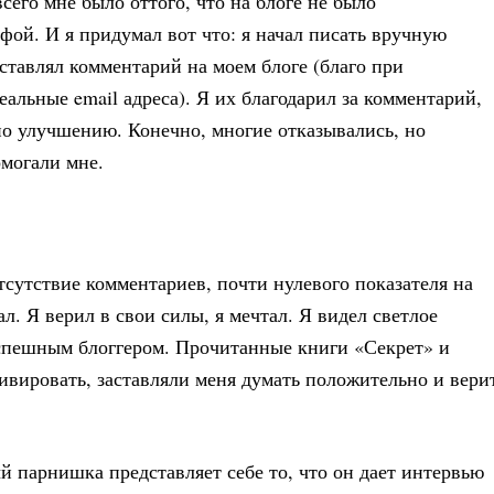
сего мне было оттого, что на блоге не было
офой. И я придумал вот что: я начал писать вручную
авлял комментарий на моем блоге (благо при
льные email адреса). Я их благодарил за комментарий,
по улучшению. Конечно, многие отказывались, но
омогали мне.
сутствие комментариев, почти нулевого показателя на
ал. Я верил в свои силы, я мечтал. Я видел светлое
успешным блоггером. Прочитанные книги «Секрет» и
ивировать, заставляли меня думать положительно и вери
й парнишка представляет себе то, что он дает интервью