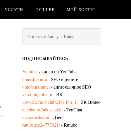
УСЛУГИ
ЛУЧШЕЕ
МОЙ ХОСТЕР
ПОДПИСЫВАЙТЕСЬ
Youtube
- канал на YouTube
t.me/shakinru
- SEO в рунете
t.me/burzhunet
- англоязычное SEO
vk.com/globator
- ВК
vkvideo.ru/@club238145611
- ВК Видео
у
tenchat.ru/mikeshakin
- TenChat
ы.
dzen.ru/shakin
- Дзен
rutube.ru/24777621/
- Rutube