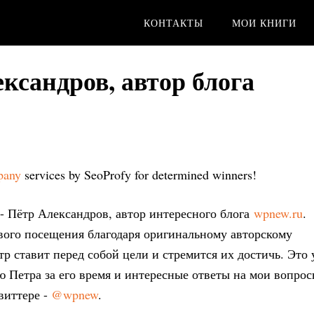
КОНТАКТЫ
МОИ КНИГИ
ксандров, автор блога
pany
services by SeoProfy for determined winners!
u - Пётр Александров, автор интересного блога
wpnew.ru
.
рвого посещения благодаря оригинальному авторскому
р ставит перед собой цели и стремится их достичь. Это 
ю Петра за его время и интересные ответы на мои вопрос
виттере -
@wpnew
.