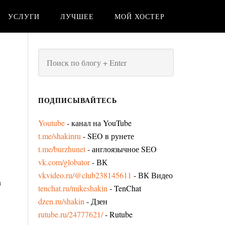
УСЛУГИ
ЛУЧШЕЕ
МОЙ ХОСТЕР
ПОДПИСЫВАЙТЕСЬ
Youtube
- канал на YouTube
t.me/shakinru
- SEO в рунете
t.me/burzhunet
- англоязычное SEO
vk.com/globator
- ВК
vkvideo.ru/@club238145611
- ВК Видео
а
tenchat.ru/mikeshakin
- TenChat
dzen.ru/shakin
- Дзен
rutube.ru/24777621/
- Rutube