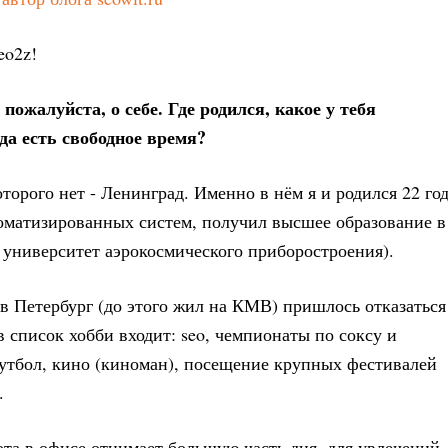
eo2z!
пожалуйста, о себе. Где родился, какое у тебя
да есть свободное время?
торого нет - Ленинград. Именно в нём я и родился 22 го
томатизированных систем, получил высшее образование в
университет аэрокосмического приборостроения).
о в Петербург (до этого жил на КМВ) пришлось отказаться
в список хобби входит: seo, чемпионаты по соксу и
футбол, кино (киноман), посещение крупных фестивалей
.
ота в офисе отнимает большую часть дня, для увлечений