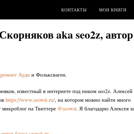
КОНТАКТЫ
МОИ КНИГИ
Скорняков aka seo2z, автор
й
ремонт Ауди
и Фольксваген.
орняков, известный в интернете под ником seo2z. Алексей
тов
https://www.seowit.ru/
, на котором можно найти много
т микроблог на Твиттере
@seowit
. Я благодарю Алексея з