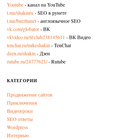
Youtube
- канал на YouTube
t.me/shakinru
- SEO в рунете
t.me/burzhunet
- англоязычное SEO
vk.com/globator
- ВК
vkvideo.ru/@club238145611
- ВК Видео
tenchat.ru/mikeshakin
- TenChat
dzen.ru/shakin
- Дзен
rutube.ru/24777621/
- Rutube
КАТЕГОРИИ
Продвижение сайтов
Приключения
Видеоуроки
SEO ответы
Wordpress
Интервью