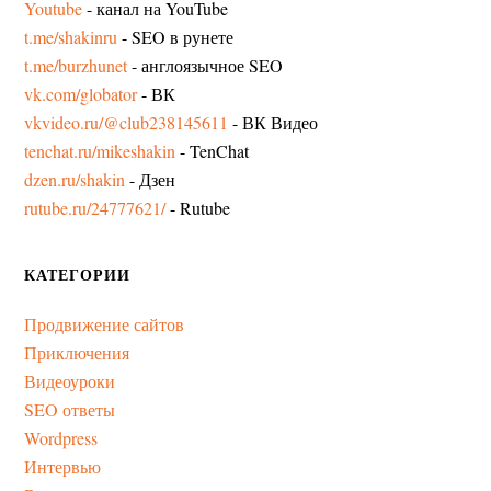
Youtube
- канал на YouTube
t.me/shakinru
- SEO в рунете
t.me/burzhunet
- англоязычное SEO
vk.com/globator
- ВК
vkvideo.ru/@club238145611
- ВК Видео
tenchat.ru/mikeshakin
- TenChat
dzen.ru/shakin
- Дзен
rutube.ru/24777621/
- Rutube
КАТЕГОРИИ
Продвижение сайтов
Приключения
Видеоуроки
SEO ответы
Wordpress
Интервью