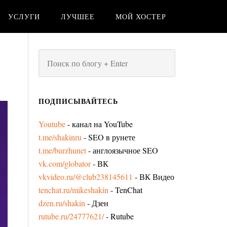
УСЛУГИ
ЛУЧШЕЕ
МОЙ ХОСТЕР
ПОДПИСЫВАЙТЕСЬ
Youtube
- канал на YouTube
t.me/shakinru
- SEO в рунете
t.me/burzhunet
- англоязычное SEO
vk.com/globator
- ВК
vkvideo.ru/@club238145611
- ВК Видео
tenchat.ru/mikeshakin
- TenChat
dzen.ru/shakin
- Дзен
rutube.ru/24777621/
- Rutube