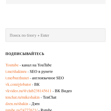
ПОДПИСЫВАЙТЕСЬ
Youtube
- канал на YouTube
t.me/shakinru
- SEO в рунете
t.me/burzhunet
- англоязычное SEO
vk.com/globator
- ВК
vkvideo.ru/@club238145611
- ВК Видео
tenchat.ru/mikeshakin
- TenChat
dzen.ru/shakin
- Дзен
rutube.ru/24777621/
- Rutube