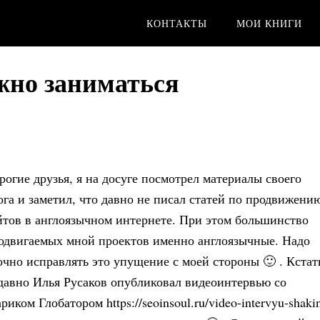
КОНТАКТЫ
МОИ КНИГИ
жно заниматься
рогие друзья, я на досуге посмотрел материалы своего
ога и заметил, что давно не писал статей по продвижени
йтов в англоязычном интернете. При этом большинство
одвигаемых мной проектов именно англоязычные. Надо
очно исправлять это упущение с моей стороны 🙂 . Кстат
давно Илья Русаков опубликовал видеоинтервью со
ариком Глобатором https://seoinsoul.ru/video-intervyu-shaki