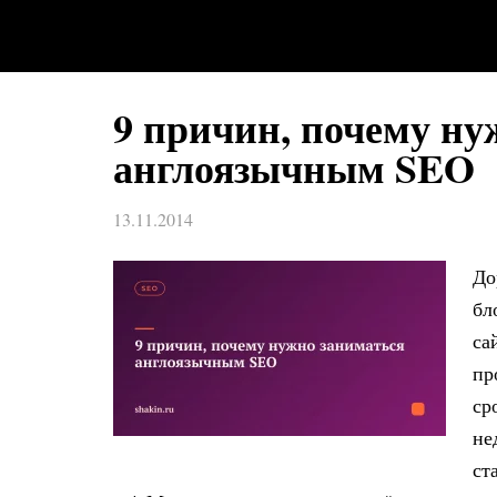
9 причин, почему ну
англоязычным SEO
13.11.2014
До
бл
са
пр
ср
не
ст