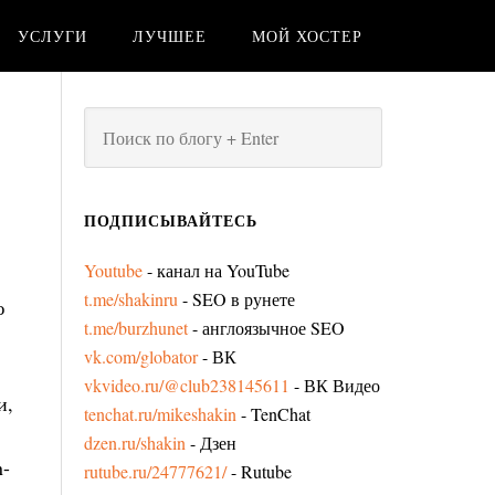
УСЛУГИ
ЛУЧШЕЕ
МОЙ ХОСТЕР
ПОДПИСЫВАЙТЕСЬ
Youtube
- канал на YouTube
t.me/shakinru
- SEO в рунете
ю
t.me/burzhunet
- англоязычное SEO
vk.com/globator
- ВК
vkvideo.ru/@club238145611
- ВК Видео
и,
tenchat.ru/mikeshakin
- TenChat
dzen.ru/shakin
- Дзен
n-
rutube.ru/24777621/
- Rutube