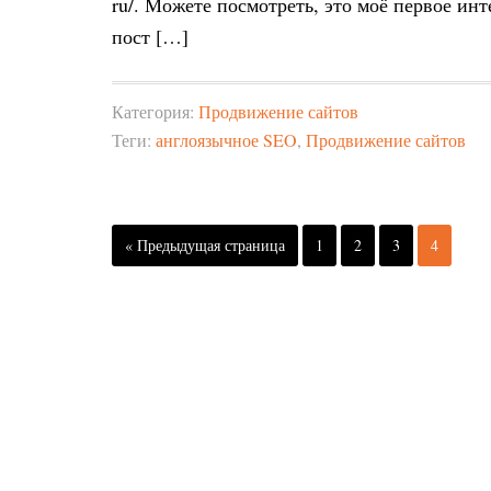
ru/. Можете посмотреть, это моё первое ин
пост […]
Категория:
Продвижение сайтов
Теги:
англоязычное SEO
,
Продвижение сайтов
« Предыдущая страница
1
2
3
4