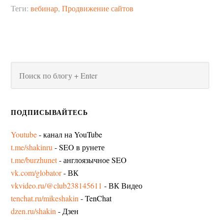
Теги:
вебинар
,
Продвижение сайтов
ПОДПИСЫВАЙТЕСЬ
Youtube
- канал на YouTube
t.me/shakinru
- SEO в рунете
t.me/burzhunet
- англоязычное SEO
vk.com/globator
- ВК
vkvideo.ru/@club238145611
- ВК Видео
tenchat.ru/mikeshakin
- TenChat
dzen.ru/shakin
- Дзен