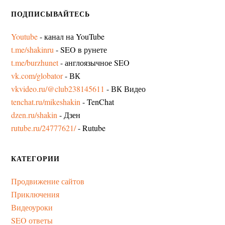
ПОДПИСЫВАЙТЕСЬ
Youtube
- канал на YouTube
t.me/shakinru
- SEO в рунете
t.me/burzhunet
- англоязычное SEO
vk.com/globator
- ВК
vkvideo.ru/@club238145611
- ВК Видео
tenchat.ru/mikeshakin
- TenChat
dzen.ru/shakin
- Дзен
rutube.ru/24777621/
- Rutube
КАТЕГОРИИ
Продвижение сайтов
Приключения
Видеоуроки
SEO ответы