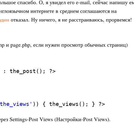
льшое спасибо. О, я увидел его e-mail, сейчас напишу е
англоязычном интернете в среднем соглашаются на
один
отказал. Ну ничего, я не расстраиваюсь, прорвемся!
php и page.php, если нужен просмотр обычных страниц)
 : the_post(); ?>
the_views'
)) { the_views(); } ?>
ез Settings-Post Views (Настройки-Post Views).