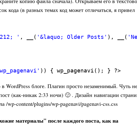
охраните копию файла сначала). Открываем его в текстов
ок кода (в разных темах код может отличаться, я привел
212; '
, __(
'&laquo; Older Posts'
), __(
'N
wp_pagenavi'
)) { wp_pagenavi(); } ?>
в WordPress блоге. Плагин просто незаменимый. Чуть н
ост (как-никак 2:33 ночи) 🙂 . Дизайн навигации стран
/wp-content/plugins/wp-pagenavi/pagenavi-css.css
хожие материалы" после каждого поста, как на