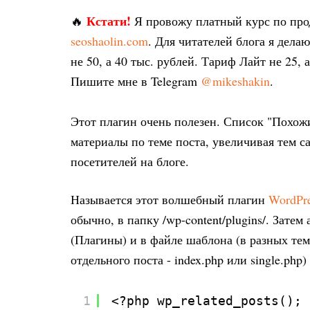
Кстати!
🔥
Я провожу платный курс по пр
seoshaolin.com
. Для читателей блога я дел
не 50, а 40 тыс. рублей. Тариф Лайт не 25, 
Пишите мне в Telegram
@mikeshakin
.
Этот плагин очень полезен. Список "Похож
материалы по теме поста, увеличивая тем 
посетителей на блоге.
Называется этот волшебный плагин
WordPre
обычно, в папку /wp-content/plugins/. Затем
(Плагины) и в файле шаблона (в разных те
отдельного поста - index.php или single.php)
1
<?php wp_related_posts(); 