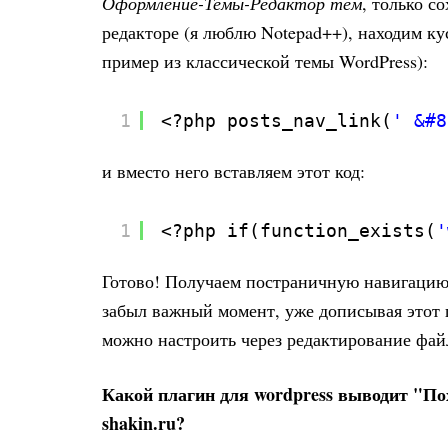
Оформление-Темы-Редактор тем
, только с
редакторе (я люблю Notepad++), находим кус
пример из классической темы WordPress):
1
<?php posts_nav_link(
' &#8
и вместо него вставляем этот код:
1
<?php if(function_exists(
'
Готово! Получаем постраничную навигацию 
забыл важный момент, уже дописывая этот п
можно настроить через редактирование файла 
Какой плагин для wordpress выводит "По
shakin.ru?