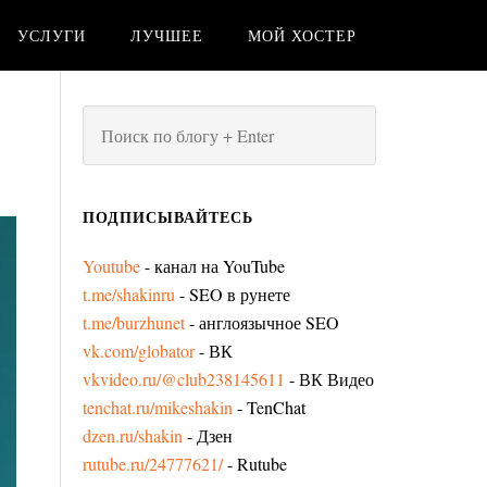
УСЛУГИ
ЛУЧШЕЕ
МОЙ ХОСТЕР
ПОДПИСЫВАЙТЕСЬ
Youtube
- канал на YouTube
t.me/shakinru
- SEO в рунете
t.me/burzhunet
- англоязычное SEO
vk.com/globator
- ВК
vkvideo.ru/@club238145611
- ВК Видео
tenchat.ru/mikeshakin
- TenChat
dzen.ru/shakin
- Дзен
rutube.ru/24777621/
- Rutube