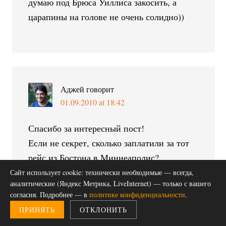
думаю под Брюса Уиллиса закосить, а
царапины на голове не очень солидно))
Аджей
говорит
01.09.2010 at 18:42
Спасибо за интересный пост!
Если не секрет, сколько заплатили за тот
рейс из Бостона в Миннеаполис?
Сайт использует cookie: технически необходимые — всегда,
аналитические (Яндекс Метрика, LiveInternet) — только с вашего
согласия. Подробнее — в
политике конфиденциальности
.
ПРИНЯТЬ
ОТКЛОНИТЬ