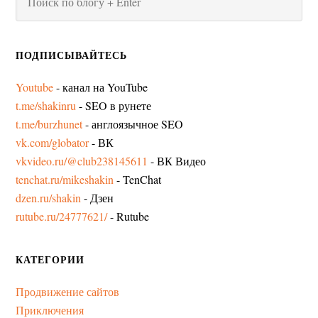
ПОДПИСЫВАЙТЕСЬ
Youtube
- канал на YouTube
t.me/shakinru
- SEO в рунете
t.me/burzhunet
- англоязычное SEO
vk.com/globator
- ВК
vkvideo.ru/@club238145611
- ВК Видео
tenchat.ru/mikeshakin
- TenChat
dzen.ru/shakin
- Дзен
rutube.ru/24777621/
- Rutube
КАТЕГОРИИ
Продвижение сайтов
Приключения