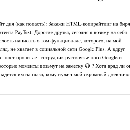
йт дня (как попасть): Закажи HTML-копирайтинг на бир
нтента PayText. Дорогие друзья, сегодня я возьму на себя
елость написать о том функционале, которого, на мой
гляд, не хватает в социальной сети Google Plus. А вдруг
от пост прочитает сотрудник русскоязычного Google и
которые моменты возьмут на заметку 😉 ? Хотя вряд ли о
падется им на глаза, кому нужен мой скромный дневничо