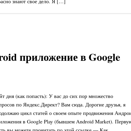
асно знают свое дело. Я […]
oid приложение в Google
йт дня (как попасть): У вас до сих пор множество
просов по Яндекс.Директ? Вам сюда. Дорогие друзья, я
одолжаю цикл статей о своем опыте продвижения Андро
иложения в Google Play (бывшем Android Market). Перву
сть вы можете прочитать по этой ссылке — Как