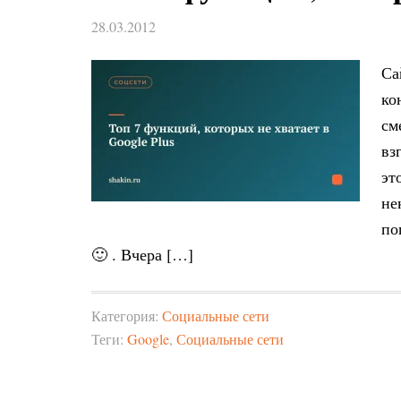
28.03.2012
Са
ко
см
вз
эт
не
по
🙂 . Вчера […]
Категория:
Социальные сети
Теги:
Google
,
Социальные сети