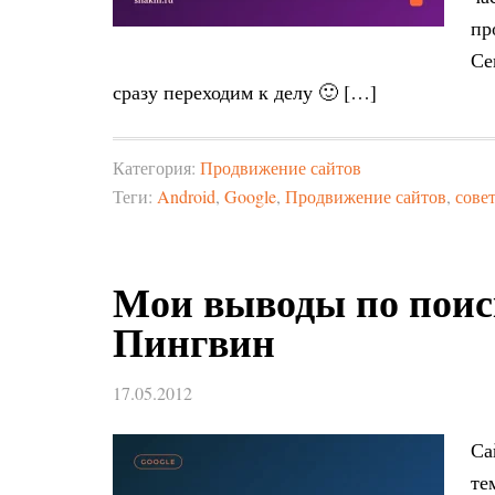
пр
Се
сразу переходим к делу 🙂 […]
Категория:
Продвижение сайтов
Теги:
Android
,
Google
,
Продвижение сайтов
,
сове
Мои выводы по поис
Пингвин
17.05.2012
Са
те