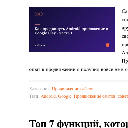
Са
сп
др
св
пр
An
Пр
опыт в продвижении я получил вовсе не в 
Категория:
Продвижение сайтов
Теги:
Android
,
Google
,
Продвижение сайтов
,
сове
Топ 7 функций, котор