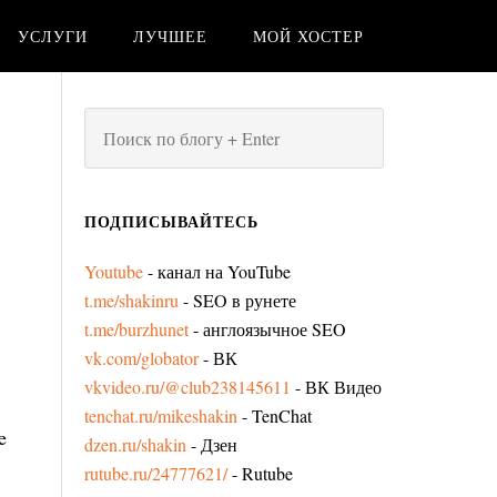
УСЛУГИ
ЛУЧШЕЕ
МОЙ ХОСТЕР
ПОДПИСЫВАЙТЕСЬ
Youtube
- канал на YouTube
t.me/shakinru
- SEO в рунете
t.me/burzhunet
- англоязычное SEO
vk.com/globator
- ВК
vkvideo.ru/@club238145611
- ВК Видео
tenchat.ru/mikeshakin
- TenChat
e
dzen.ru/shakin
- Дзен
rutube.ru/24777621/
- Rutube