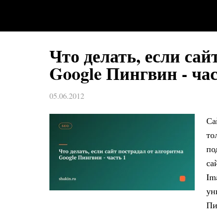
Что делать, если сай
Google Пингвин - час
05.06.2012
Са
то
по
са
Im
ун
Пи