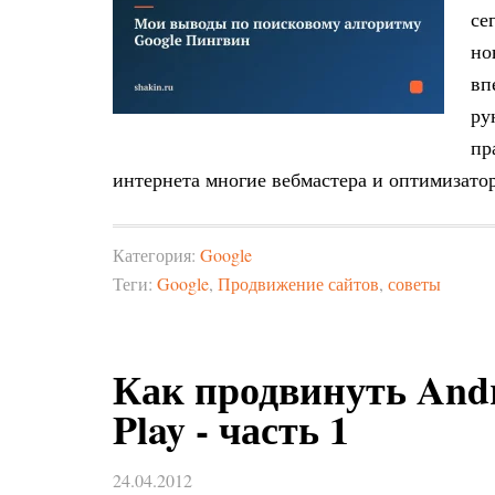
се
но
вп
ру
пр
интернета многие вебмастера и оптимизат
Категория:
Google
Теги:
Google
,
Продвижение сайтов
,
советы
Как продвинуть Andr
Play - часть 1
24.04.2012