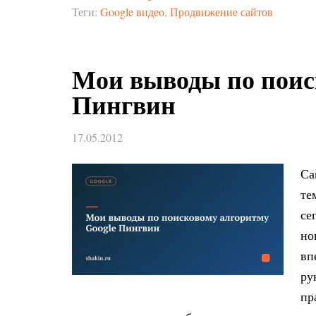
Теги:
Google видео
,
Продвижение сайтов
Мои выводы по поис
Пингвин
17.05.2012
Са
те
се
но
вп
ру
пр