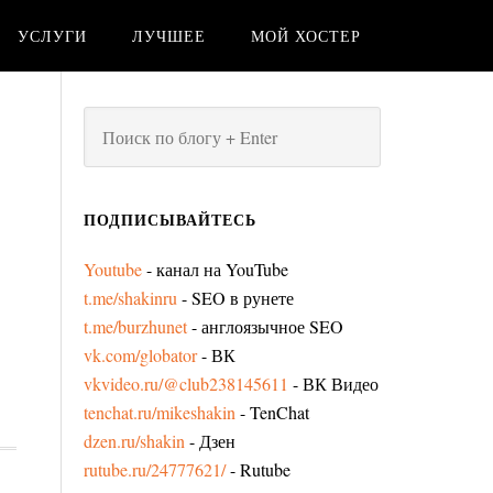
УСЛУГИ
ЛУЧШЕЕ
МОЙ ХОСТЕР
ПОДПИСЫВАЙТЕСЬ
Youtube
- канал на YouTube
t.me/shakinru
- SEO в рунете
t.me/burzhunet
- англоязычное SEO
vk.com/globator
- ВК
vkvideo.ru/@club238145611
- ВК Видео
tenchat.ru/mikeshakin
- TenChat
dzen.ru/shakin
- Дзен
rutube.ru/24777621/
- Rutube