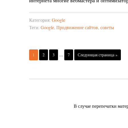
интернета многие вебмастера и оптимизат
Категория:
Google
Теги:
Google
,
Продвижение сайтов
,
советы
1
2
3
…
7
Следующая страница »
В случае перепечатки мате