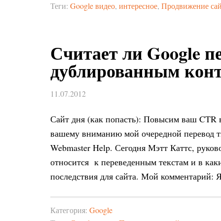
Теги:
Google видео
,
интересное
,
Продвижение са
Считает ли Google п
дублированным кон
11.07.2012
Сайт дня (как попасть): Повысим ваш CTR 
вашему вниманию мой очередной перевод ти
Webmaster Help. Сегодня Мэтт Каттс, руков
относится к переведенным текстам и в как
последствия для сайта. Мой комментарий: Я
Категория:
Google