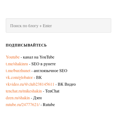
ПОДПИСЫВАЙТЕСЬ
Youtube
- канал на YouTube
t.me/shakinru
- SEO в рунете
t.me/burzhunet
- англоязычное SEO
vk.com/globator
- ВК
vkvideo.ru/@club238145611
- ВК Видео
tenchat.ru/mikeshakin
- TenChat
dzen.ru/shakin
- Дзен
rutube.ru/24777621/
- Rutube