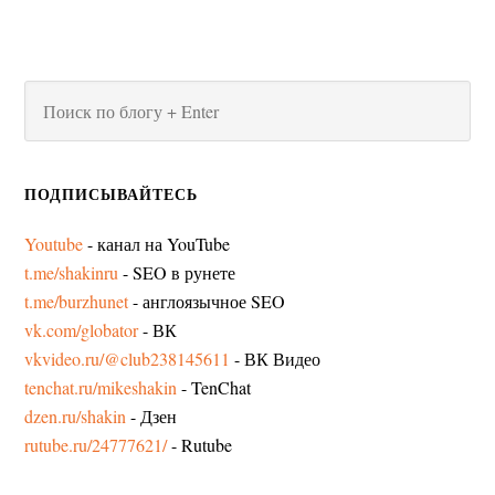
ПОДПИСЫВАЙТЕСЬ
Youtube
- канал на YouTube
t.me/shakinru
- SEO в рунете
t.me/burzhunet
- англоязычное SEO
vk.com/globator
- ВК
vkvideo.ru/@club238145611
- ВК Видео
tenchat.ru/mikeshakin
- TenChat
dzen.ru/shakin
- Дзен
rutube.ru/24777621/
- Rutube