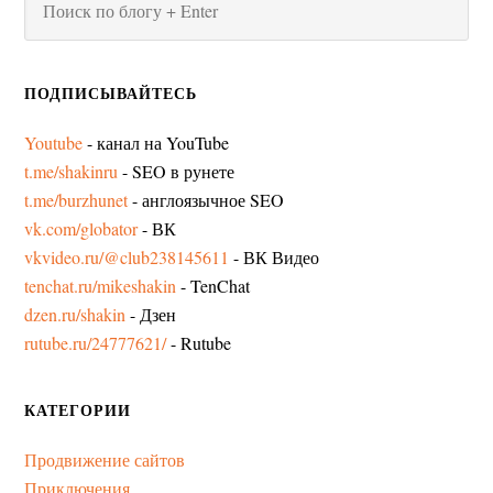
ПОДПИСЫВАЙТЕСЬ
Youtube
- канал на YouTube
t.me/shakinru
- SEO в рунете
t.me/burzhunet
- англоязычное SEO
vk.com/globator
- ВК
vkvideo.ru/@club238145611
- ВК Видео
tenchat.ru/mikeshakin
- TenChat
dzen.ru/shakin
- Дзен
rutube.ru/24777621/
- Rutube
КАТЕГОРИИ
Продвижение сайтов
Приключения