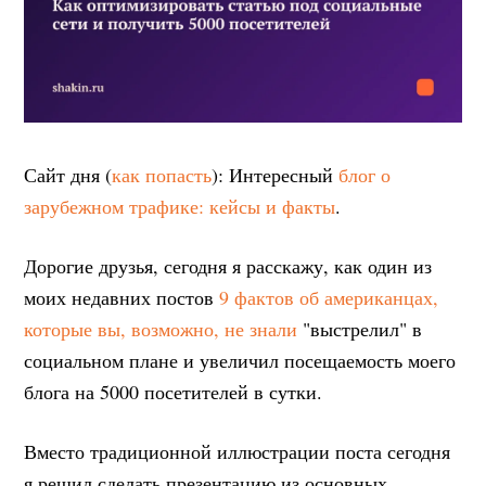
Сайт дня (
как попасть
): Интересный
блог о
зарубежном трафике: кейсы и факты
.
Дорогие друзья, сегодня я расскажу, как один из
моих недавних постов
9 фактов об американцах,
которые вы, возможно, не знали
"выстрелил" в
социальном плане и увеличил посещаемость моего
блога на 5000 посетителей в сутки.
Вместо традиционной иллюстрации поста сегодня
я решил сделать презентацию из основных