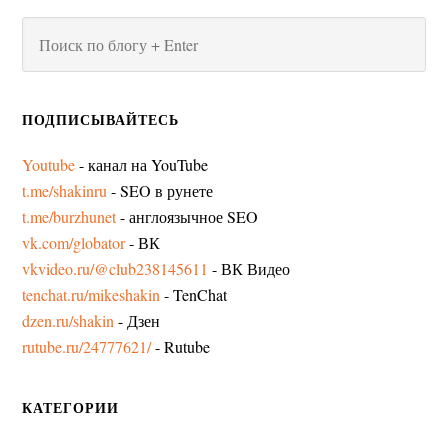
ПОДПИСЫВАЙТЕСЬ
Youtube
- канал на YouTube
t.me/shakinru
- SEO в рунете
t.me/burzhunet
- англоязычное SEO
vk.com/globator
- ВК
vkvideo.ru/@club238145611
- ВК Видео
tenchat.ru/mikeshakin
- TenChat
dzen.ru/shakin
- Дзен
rutube.ru/24777621/
- Rutube
КАТЕГОРИИ