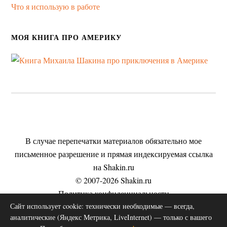
Что я использую в работе
МОЯ КНИГА ПРО АМЕРИКУ
В случае перепечатки материалов обязательно мое
письменное разрешение и прямая индексируемая ссылка
на Shakin.ru
© 2007-2026 Shakin.ru
Политика конфиденциальности
Сайт использует cookie: технически необходимые — всегда,
Пользовательское соглашение
аналитические (Яндекс Метрика, LiveInternet) — только с вашего
Согласие на обработку персональных данных