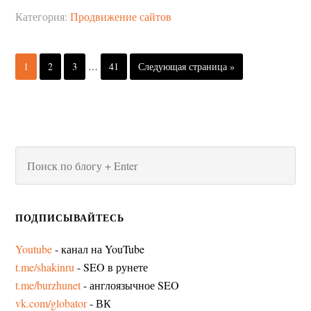
Категория:
Продвижение сайтов
1
2
3
…
41
Следующая страница »
ПОДПИСЫВАЙТЕСЬ
Youtube
- канал на YouTube
t.me/shakinru
- SEO в рунете
t.me/burzhunet
- англоязычное SEO
vk.com/globator
- ВК